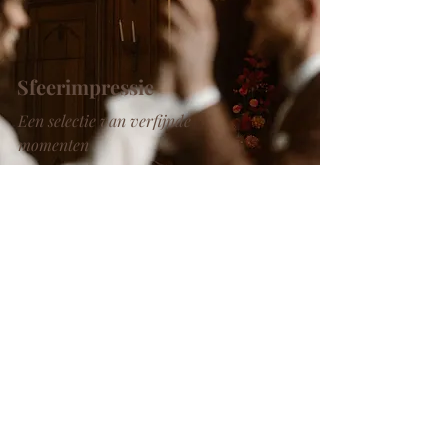
Sfeerimpressie
Een selectie van verfijnde
momenten
BEKIJK MEER