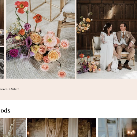
loemen: N.Nature
oods