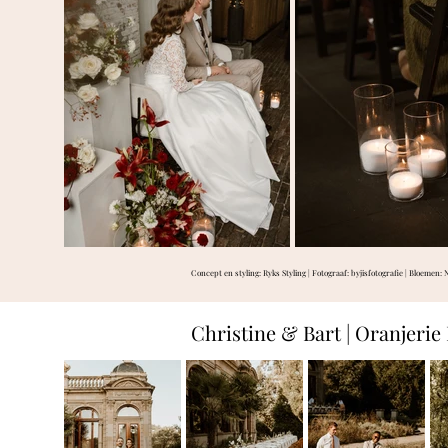
Concept en styling: Ryks Styling | Fotograaf:
byjisfotografie
| Bloemen: 
Christine & Bart | Oranjeri