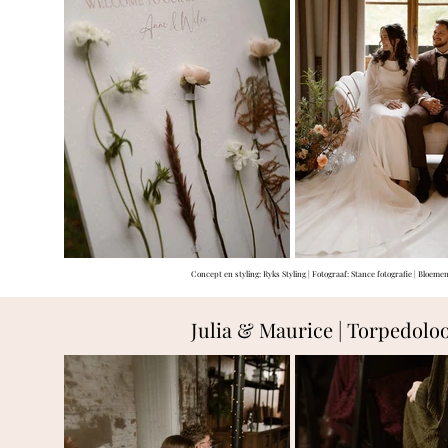
Concept en styling: Ryks Styling | Fotograaf: Stance fotografie | Bloeme
Julia & Maurice | Torpedolo