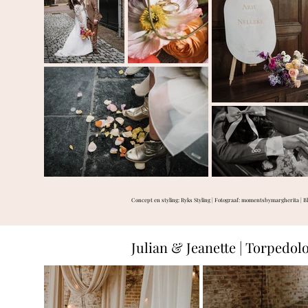
Concept en styling: Ryks Styling | Fotograaf:
momentsbymargherita
| B
Julian & Jeanette | Torpedol