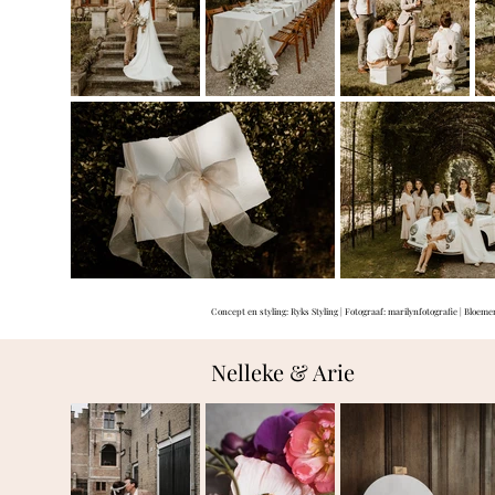
Concept en styling: Ryks Styling | Fotograaf:
marilynfotografie
| Bloeme
Nelleke & Arie