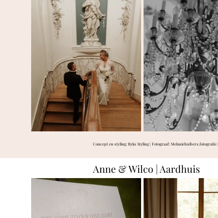
Concept en styling: Ryks Styling | Fotograaf:
Melaniehuibers.fotografie
Anne & Wilco | Aardhuis