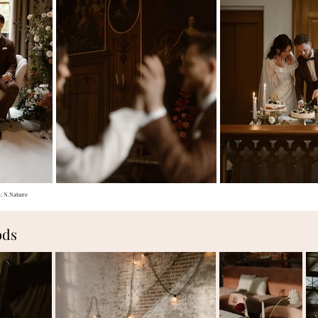
n: N.Nature
ods