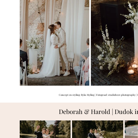
Concept en styling: Ryks Styling | Fotograaf:
studiobeer.photography
| 
Deborah & Harold | Dudok i