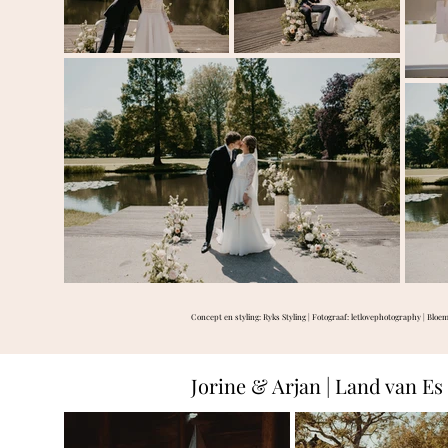
Concept en styling: Ryks Styling | Fotograaf:
letlovephotography
| Bloe
Jorine & Arjan | Land van Es